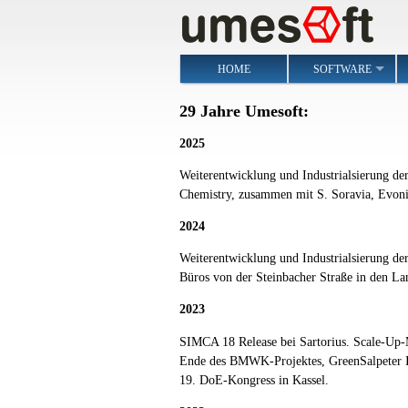
Skip
to
main
Main
content
HOME
SOFTWARE
navigation
29 Jahre Umesoft
:
2025
Weiterentwicklung und Industrialsierung d
Chemistry, zusammen mit S. Soravia, Evon
2024
Weiterentwicklung und Industrialsierung 
Büros von der Steinbacher Straße in den L
2023
SIMCA 18 Release bei Sartorius. Scale-Up-M
Ende des BMWK-Projektes, GreenSalpeter I
19. DoE-Kongress in Kassel.