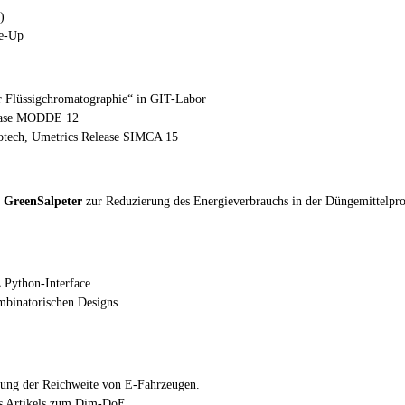
)
le-Up
er Flüssigchromatographie“ in GIT-Labor
lease MODDE 12
iotech, Umetrics Release SIMCA 15
s
GreenSalpeter
zur Reduzierung des Energieverbrauchs in der Düngemittelpr
Python-Interface
binatorischen Designs
rung der Reichweite von E-Fahrzeugen.
es Artikels zum Dim-DoE.