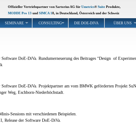
Offizieller Vertriebspartner von Sartorius AG für
Umetrics
®
Suite
Produkte,
MODDE Pro 13
und
SIMCA 1
8, in Deutschland, Österreich und der Schweiz
SEMINARE
CONSULTING
DIE DOE-DIVA
ÜBER UNS
er Software DoE-DiVa. Rundumerneuerung des Beitrages “Design of Experiment
ik
der Software DoE-DiVa. Projektpartner am vom BMWK geförderten Projekt SuN
anger Weg, Eschborn-Niederhöchstadt.
inis-Sessions mit verschiedenen Beispielen.
I, Release der Software DoE-DiVa.