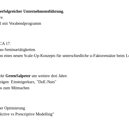
erfolgreicher Unternehmensführung.
re.
al mit Vorabendprogramm
CA 17.
us-Seminartätigkeiten.
on eines neuen Scale-Up-Konzepts für unterschiedliche u-Faktorensätze beim 
ekt
GreenSalpeter
um weitere drei Jahre.
rägen: Einsteigerkurs, "DoE-Nuts"
ps zum Mitmachen
ter Optimierung
ictive vs Prescriptive Modelling“