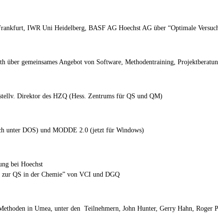
rankfurt, IWR Uni Heidelberg, BASF AG Hoechst AG über “Optimale Versuchsp
th über gemeinsames Angebot von Software, Methodentraining, Projektberatu
 stellv. Direktor des HZQ (Hess. Zentrums für QS und QM)
ch unter DOS) und MODDE 2.0 (jetzt für Windows)
lung bei Hoechst
den zur QS in der Chemie” von VCI und DGQ
ethoden in Umea, unter den Teilnehmern, John Hunter, Gerry Hahn, Roger