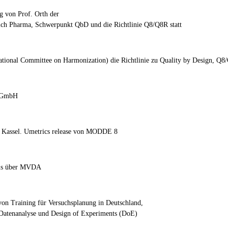
g von Prof. Orth der
h Pharma, Schwerpunkt QbD und die Richtlinie Q8/Q8R statt
ational Committee on Harmonization) die Richtlinie zu Quality by Design, Q8
t GmbH
in Kassel. Umetrics release von MODDE 8
ums über MVDA
von Training für Versuchsplanung in Deutschland,
r Datenanalyse und Design of Experiments (DoE)