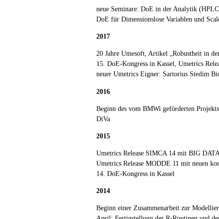
neue Seminare: DoE in der Analytik (HPLC
DoE für Dimensionslose Variablen und Sca
2017
20 Jahre Umesoft, Artikel „Robustheit in d
15. DoE-Kongress in Kassel, Umetrics Re
neuer Umetrics Eigner: Sartorius Stedim B
2016
Beginn des vom BMWi geförderten Projekt
DiVa
2015
Umetrics Release SIMCA 14 mit BIG DATA 
Umetrics Release MODDE 11 mit neuen kom
14. DoE-Kongress in Kassel
2014
Beginn einer Zusammenarbeit zur Modellie
April: Fertigstellung der R-Routinen und d