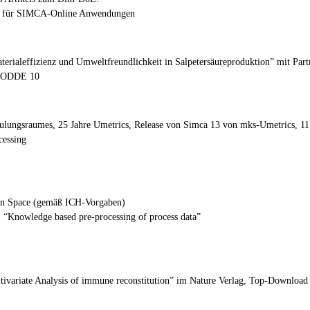
ors für SIMCA-Online Anwendungen
rialeffizienz und Umweltfreundlichkeit in Salpetersäureproduktion” mit Par
 MODDE 10
ulungsraumes, 25 Jahre Umetrics, Release von Simca 13 von mks-Umetrics, 11
cessing
gn Space (gemäß ICH-Vorgaben)
“Knowledge based pre-processing of process data”
ltivariate Analysis of immune reconstitution” im Nature Verlag, Top-Download