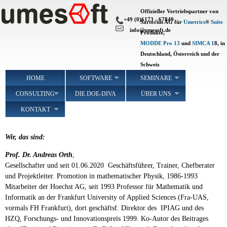
Skip
Offizieller Vertriebspartner von
to
+49 (0)6173 - 67849
Sartorius AG für
Umetrics
®
Suite
main
info@umesoft.de
Produkte,
content
MODDE Pro 13
und
SIMCA 1
8, in
Deutschland, Österreich und der
Schweiz
Main
HOME
SOFTWARE
SEMINARE
navigation
CONSULTING
DIE DOE-DIVA
ÜBER UNS
KONTAKT
Wir, das sind:
Prof. Dr. Andreas Orth
,
Gesellschafter und seit 01.06.2020 Geschäftsführer, Trainer, Chefberater
und Projektleiter. Promotion in mathematischer Physik, 1986-1993
Mitarbeiter der Hoechst AG, seit 1993 Professor für Mathematik und
Informatik an der Frankfurt University of Applied Sciences (Fra-UAS,
vormals FH Frankfurt), dort geschäftsf. Direktor des IPIAG und des
HZQ, Forschungs- und Innovationspreis 1999. Ko-Autor des Beitrages