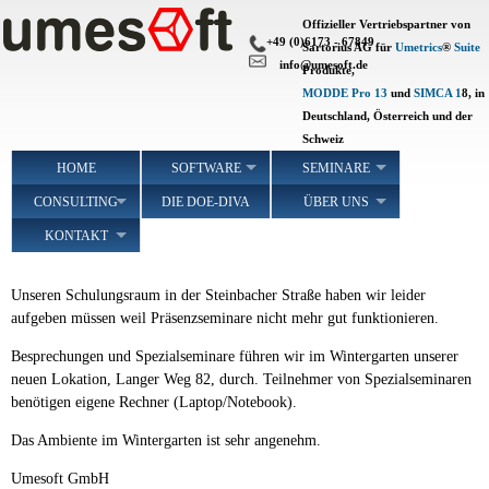
Skip
Offizieller Vertriebspartner von
to
+49 (0)6173 - 67849
Sartorius AG für
Umetrics
®
Suite
main
info@umesoft.de
Produkte,
content
MODDE Pro 13
und
SIMCA 1
8, in
Deutschland, Österreich und der
Schweiz
Main
HOME
SOFTWARE
SEMINARE
navigation
CONSULTING
DIE DOE-DIVA
ÜBER UNS
KONTAKT
Unseren Schulungsraum in der Steinbacher Straße haben wir leider
aufgeben müssen weil Präsenzseminare nicht mehr gut funktionieren.
Besprechungen und Spezialseminare führen wir im Wintergarten unserer
neuen Lokation, Langer Weg 82, durch. Teilnehmer von Spezialseminaren
benötigen eigene Rechner (Laptop/Notebook).
Das Ambiente im Wintergarten ist sehr angenehm.
Umesoft GmbH